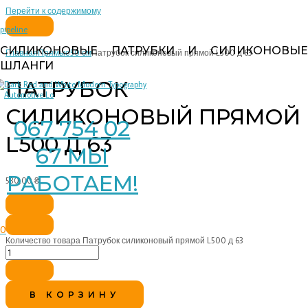
Перейти к содержимому
pipeline
СИЛИКОНОВЫЕ ПАТРУБКИ И СИЛИКОНОВЫЕ
Главная
Прямые
50 см
Патрубок силиконовый прямой L500 д 63
ШЛАНГИ
ПАТРУБОК
СИЛИКОНОВЫЙ ПРЯМОЙ
067 754 02
L500 Д 63
67 МЫ
РАБОТАЕМ!
530,00
₴
0
Количество товара Патрубок силиконовый прямой L500 д 63
В КОРЗИНУ