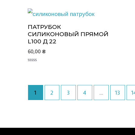
0
0
из
из
5
5
ПАТРУБОК
СИЛИКОНОВЫЙ ПРЯМОЙ
L100 Д 22
60,00
₴
Оценка
0
из
5
1
2
3
4
…
13
1