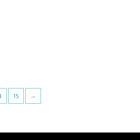
0
из
5
4
15
→