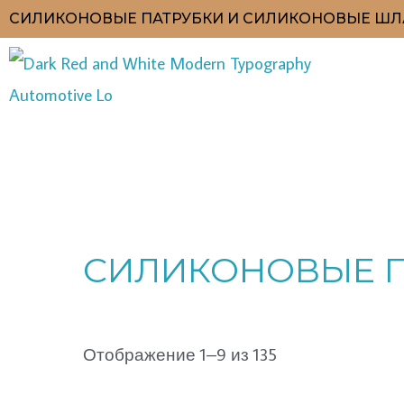
Перейти
СИЛИКОНОВЫЕ ПАТРУБКИ И СИЛИКОНОВЫЕ ШЛ
к
содержимому
Цены:
по
СИЛИКОНОВЫЕ П
возрастанию
Отображение 1–9 из 135