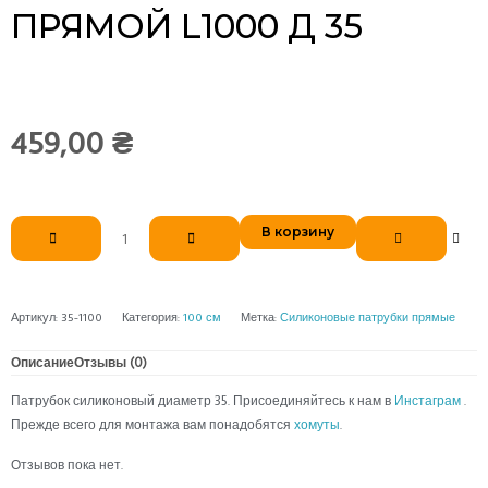
ПРЯМОЙ L1000 Д 35
459,00
₴
Количество
В корзину
товара
Патрубок
силиконовый
прямой
Артикул:
35-1100
Категория:
100 см
Метка:
Силиконовые патрубки прямые
L1000
д
Описание
Отзывы (0)
35
Патрубок силиконовый диаметр 35. Присоединяйтесь к нам в
Инстаграм
.
Прежде всего для монтажа вам понадобятся
хомуты
.
Отзывов пока нет.