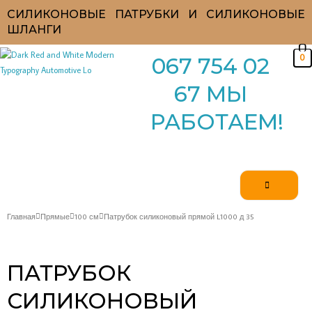
Перейти
СИЛИКОНОВЫЕ ПАТРУБКИ И СИЛИКОНОВЫЕ
к
ШЛАНГИ
содержимому
0
067 754 02
67 МЫ
РАБОТАЕМ!
Главная
Прямые
100 см
Патрубок силиконовый прямой L1000 д 35
ПАТРУБОК
СИЛИКОНОВЫЙ