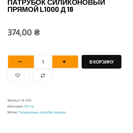
ПАТРУБОК СИЛИКОНОВЫЙ
ПРЯМОЙ L1000 Д 18
374,00
₴
Количество
товара
В КОРЗИНУ
Патрубок
силиконовый
прямой
L1000
д
Артикул:
18-1100
18
Категория:
100 см
Метка:
Силиконовые патрубки прямые