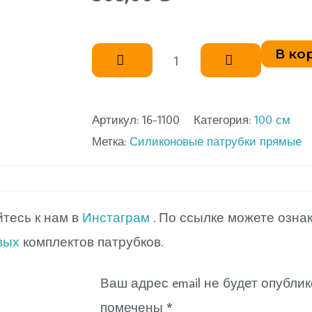
Количество
В ко
товара
Патрубок
силиконовый
Артикул:
16-1100
Категория:
100 см
Метка:
Силиконовые патрубки прямые
прямой
L1000
д
16
тесь к нам в
Инстаграм
. По ссылке можете озна
вых
комплектов патрубков.
Ваш адрес email не будет опублик
помечены
*