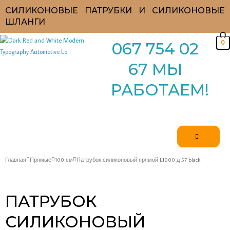
Перейти
СИЛИКОНОВЫЕ ПАТРУБКИ И СИЛИКОНОВЫЕ
к
ШЛАНГИ
содержимому
0
067 754 02
67 МЫ
РАБОТАЕМ!
Главная
Прямые
100 см
Патрубок силиконовый прямой L1000 д 57 black
ПАТРУБОК
СИЛИКОНОВЫЙ