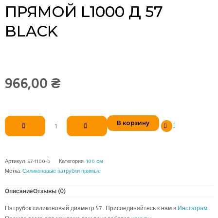
ПРЯМОЙ L1000 Д 57
BLACK
966,00
₴
Количество
В корзину
товара
Патрубок
силиконовый
прямой
Артикул:
57-1100-b
Категория:
100 см
L1000
Метка:
Силиконовые патрубки прямые
д
57
Описание
Отзывы (0)
black
Патрубок силиконовый диаметр 57 . Присоединяйтесь к нам в
Инстаграм
.