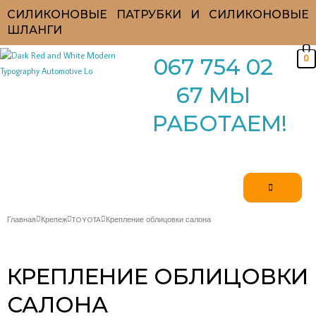
Перейти
СИЛИКОНОВЫЕ ПАТРУБКИ И СИЛИКОНОВЫЕ
к
ШЛАНГИ
содержимому
0
067 754 02
67 МЫ
РАБОТАЕМ!
Главная
Крепеж
TOYOTA
Крепление облицовки салона
КРЕПЛЕНИЕ ОБЛИЦОВКИ
САЛОНА