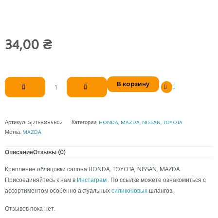
34,00
₴
Количество
В корзину
товара
Крепление
облицовки
салона
Артикул:
GJ2168885B02
Категории:
HONDA
,
MAZDA
,
NISSAN
,
TOYOTA
Метка:
MAZDA
Описание
Отзывы (0)
Крепление облицовки салона HONDA, TOYOTA, NISSAN, MAZDA.
Присоединяйтесь к нам в
Инстаграм
. По ссылке можете ознакомиться с
ассортиментом особенно актуальных
силиконовых
шлангов.
Отзывов пока нет.