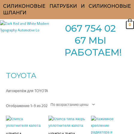
Перейти
СИЛИКОНОВЫЕ ПАТРУБКИ И СИЛИКОНОВЫЕ
к
ШЛАНГИ
содержимому
0
067 754 02
67 МЫ
РАБОТАЕМ!
Цены:
по
возрастанию
TOYOTA
Автокрепёж для TOYOTA
Отображение 1–9 из 202