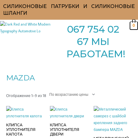
Перейти
СИЛИКОНОВЫЕ ПАТРУБКИ И СИЛИКОНОВЫЕ
к
ШЛАНГИ
содержимому
0
067 754 02
67 МЫ
РАБОТАЕМ!
Цены:
по
возрастанию
MAZDA
Отображение 1–9 из 18
КЛИПСА
КЛИПСА
УПЛОТНИТЕЛЯ
УПЛОТНИТЕЛЯ
КАПОТА
ДВЕРИ