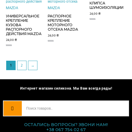
КЛИПСА
ШУМОИЗОЛЯЦИИ
24,00
₴
УНИВЕРСАЛЬНОЕ
РАСПОРНОЕ
КРЕПЛЕНИЕ
КРЕПЛЕНИЕ
Оценка
КУЗОВА
МОТОРНОГО
0
РАСПОРНОГО
ОТСЕКА MAZDA
из
5
ДЕЙСТВИЯ MAZDA
24,00
₴
24,00
₴
Оценка
0
Оценка
из
0
5
из
5
1
2
→
Интернет магазин силикона. Мы Вам всегда рады!
ОСТАЛИСЬ ВОПРОСЫ? ЗВОНИ НАМ!
+38 067 754 02 67