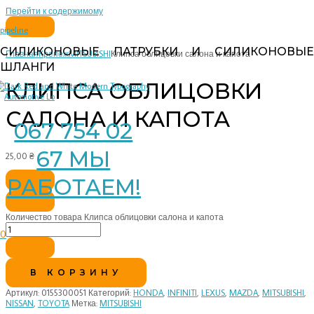
Перейти к содержимому
pipeline
СИЛИКОНОВЫЕ ПАТРУБКИ И СИЛИКОНОВЫЕ
Главная
Крепеж
MITSUBISHI
Клипса облицовки салона и капота
ШЛАНГИ
КЛИПСА ОБЛИЦОВКИ
САЛОНА И КАПОТА
067 754 02
67 МЫ
25,00
₴
РАБОТАЕМ!
Количество товара Клипса облицовки салона и капота
0
В КОРЗИНУ
Артикул:
0155300051
Категорий:
HONDA
,
INFINITI
,
LEXUS
,
MAZDA
,
MITSUBISHI
,
NISSAN
,
TOYOTA
Метка:
MITSUBISHI