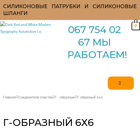
Перейти
СИЛИКОНОВЫЕ ПАТРУБКИ И СИЛИКОНОВЫЕ
к
ШЛАНГИ
содержимому
0
067 754 02
67 МЫ
РАБОТАЕМ!
Главная
Соединители пластик
Г - образные
Г-образный 6х6
Г-ОБРАЗНЫЙ 6Х6