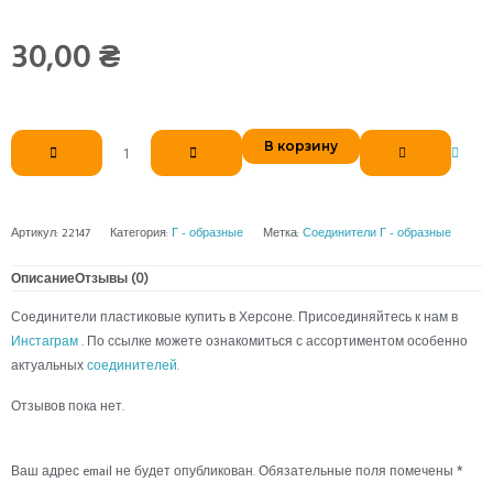
30,00
₴
Количество
В корзину
товара
Г-
образный
6х6
Артикул:
22147
Категория:
Г - образные
Метка:
Соединители Г - образные
Описание
Отзывы (0)
Соединители пластиковые купить в Херсоне. Присоединяйтесь к нам в
Инстаграм
. По ссылке можете ознакомиться с ассортиментом особенно
актуальных
соединителей
.
Отзывов пока нет.
Ваш адрес email не будет опубликован.
Обязательные поля помечены
*