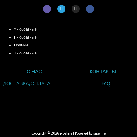
V
T
I
F
i
e
n
a
b
l
s
c
e
e
t
e
КАТЕГОРИИ ТОВАРОВ
r
g
a
b
r
g
o
Y - образные
a
r
o
Г - образные
m
a
k
m
Прямые
Т - образные
О НАС
КОНТАКТЫ
ДОСТАВКА/ОПЛАТА
FAQ
ВВЕДИТЕ ТЕКСТ
ЗАГОЛОВКА
Copyright © 2026 pipeline | Powered by pipeline