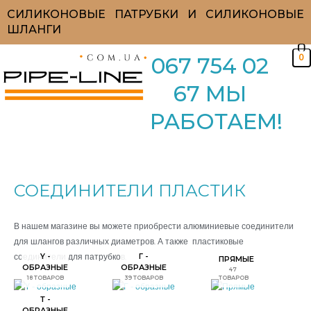
Перейти
СИЛИКОНОВЫЕ ПАТРУБКИ И СИЛИКОНОВЫЕ
к
ШЛАНГИ
содержимому
0
067 754 02
67 МЫ
РАБОТАЕМ!
СОЕДИНИТЕЛИ ПЛАСТИК
В нашем магазине вы можете приобрести алюминиевые соединители
для шлангов различных диаметров. А также пластиковые
соединители для патрубков.
Y -
Г -
ПРЯМЫЕ
ОБРАЗНЫЕ
ОБРАЗНЫЕ
47
18 ТОВАРОВ
39 ТОВАРОВ
ТОВАРОВ
Т -
ОБРАЗНЫЕ