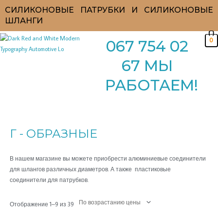
Перейти
СИЛИКОНОВЫЕ ПАТРУБКИ И СИЛИКОНОВЫЕ
к
ШЛАНГИ
содержимому
0
067 754 02
67 МЫ
РАБОТАЕМ!
Цены:
по
возрастанию
Г - ОБРАЗНЫЕ
В нашем магазине вы можете приобрести алюминиевые соединители
для шлангов различных диаметров. А также пластиковые
соединители для патрубков.
Отображение 1–9 из 39