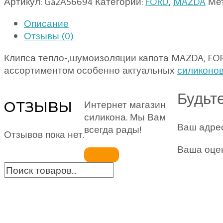
Артикул:
Ga2A56694
Категории:
FORD
,
MAZDA
Ме
Описание
Отзывы (0)
Клипса тепло-,шумоизоляции капота MAZDA, FOR
ассортиментом особенно актуальных
силиконо
Будьт
ОТЗЫВЫ
Интернет магазин
силикона. Мы Вам
Ваш адрес
всегда рады!
Отзывов пока нет.
Ваша оце