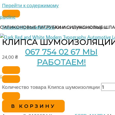
Перейти к содержимому
pipeline
Главная
Крепеж
MAZDA
Клипса шумоизоляции
СИЛИКОНОВЫЕ ПАТРУБКИ И СИЛИКОНОВЫЕ ШЛА
КЛИПСА ШУМОИЗОЛЯЦИ
067 754 02 67 МЫ
24,00
₴
РАБОТАЕМ!
0
Количество товара Клипса шумоизоляции
В КОРЗИНУ