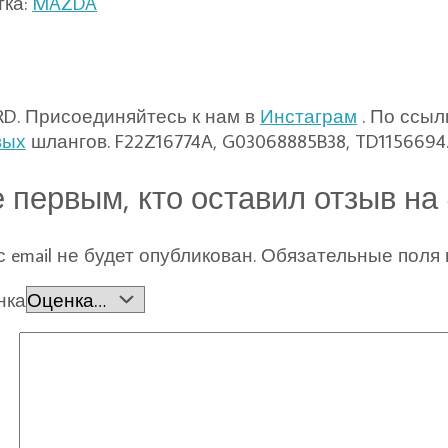
тка:
MAZDA
D. Присоединяйтесь к нам в
Инстаграм
. По ссыл
вых
шлангов. F22Z16774A, G03068885B38, TD1156694
е первым, кто оставил отзыв н
 email не будет опубликован.
Обязательные поля
нка