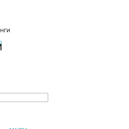
НГИ
И