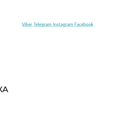
Viber
Telegram
Instagram
Facebook
КА
Copyright © 2026 pipeline | Powered by pipeline