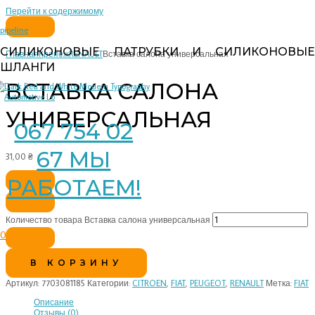
Перейти к содержимому
pipeline
СИЛИКОНОВЫЕ ПАТРУБКИ И СИЛИКОНОВЫЕ
Главная
Крепеж
RENAULT
Вставка салона универсальная
ШЛАНГИ
ВСТАВКА САЛОНА
УНИВЕРСАЛЬНАЯ
067 754 02
67 МЫ
31,00
₴
РАБОТАЕМ!
Количество товара Вставка салона универсальная
0
В КОРЗИНУ
Артикул:
7703081185
Категории:
CITROEN
,
FIAT
,
PEUGEOT
,
RENAULT
Метка:
FIAT
Описание
Отзывы (0)