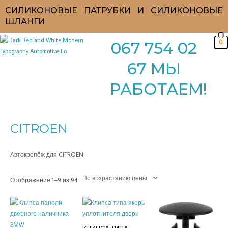
Перейти
СИЛИКОНОВЫЕ ПАТРУБКИ И СИЛИКОНОВЫЕ
к
ШЛАНГИ
содержимому
0
067 754 02
67 МЫ
РАБОТАЕМ!
Цены:
по
возрастанию
CITROEN
Автокрепёж для CITROEN
Отображение 1–9 из 94