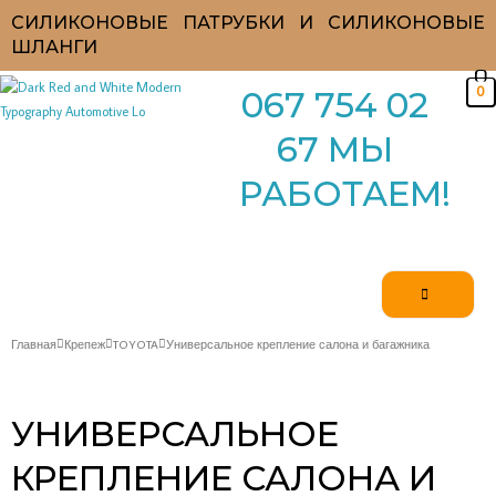
Перейти
СИЛИКОНОВЫЕ ПАТРУБКИ И СИЛИКОНОВЫЕ
к
ШЛАНГИ
содержимому
0
067 754 02
67 МЫ
РАБОТАЕМ!
Главная
Крепеж
TOYOTA
Универсальное крепление салона и багажника
УНИВЕРСАЛЬНОЕ
КРЕПЛЕНИЕ САЛОНА И