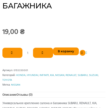
БАГАЖНИКА
19,00
₴
Количество
В корзину
товара
Универсальное
крепление
салона
Артикул:
0155330001
и
Категорий:
HONDA
,
HYUNDAI
,
INFINITI
,
KIA
,
NISSAN
,
RENAULT
,
SUBARU
,
SUZUKI
,
багажника
TOYOTA
Метка:
NISSAN
Описание
Отзывы (0)
Универсальное крепление салона и багажника SUBARU, RENAULT, KIA,