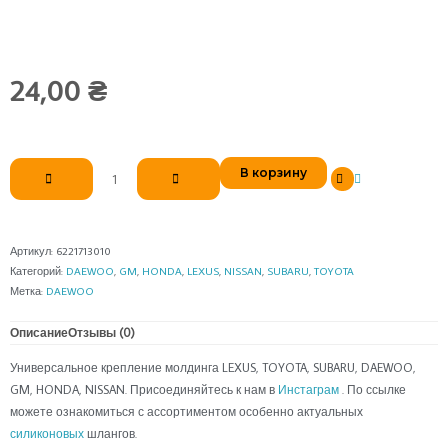
24,00
₴
Количество
В корзину
товара
Универсальное
крепление
молдинга
Артикул:
6221713010
Категорий:
DAEWOO
,
GM
,
HONDA
,
LEXUS
,
NISSAN
,
SUBARU
,
TOYOTA
Метка:
DAEWOO
Описание
Отзывы (0)
Универсальное крепление молдинга LEXUS, TOYOTA, SUBARU, DAEWOO,
GM, HONDA, NISSAN. Присоединяйтесь к нам в
Инстаграм
. По ссылке
можете ознакомиться с ассортиментом особенно актуальных
силиконовых
шлангов.