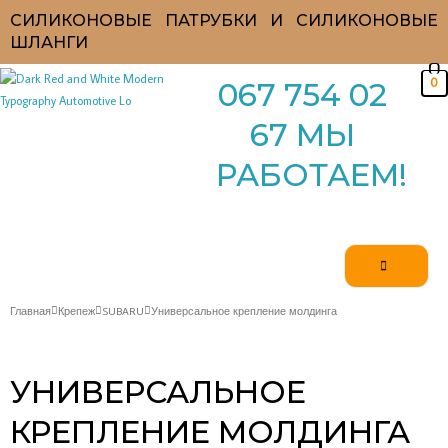
Перейти
СИЛИКОНОВЫЕ ПАТРУБКИ И СИЛИКОНОВЫЕ
к
ШЛАНГИ
содержимому
0
067 754 02
67 МЫ
РАБОТАЕМ!
Главная
Крепеж
SUBARU
Универсальное крепление молдинга
УНИВЕРСАЛЬНОЕ
КРЕПЛЕНИЕ МОЛДИНГА