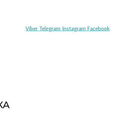
Viber
Telegram
Instagram
Facebook
КА
Copyright © 2026 pipeline | Powered by pipeline