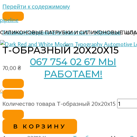
Перейти к содержимому
pipeline
Главная
Соединители пластик
Т - образные
Т-обр
СИЛИКОНОВЫЕ ПАТРУБКИ И СИЛИКОНОВЫЕ ШЛА
Т-ОБРАЗНЫЙ 20Х20Х15
067 754 02 67 МЫ
70,00
₴
РАБОТАЕМ!
0
Количество товара Т-образный 20х20х15
В КОРЗИНУ