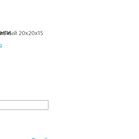
азный 20х20х15
НГИ