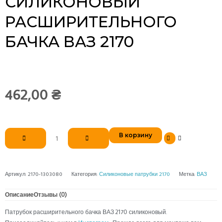
СИЛИКОНОВЫЙ
РАСШИРИТЕЛЬНОГО
БАЧКА ВАЗ 2170
462,00
₴
Количество
В корзину
товара
Патрубок
силиконовый
расширительного
Артикул:
2170-1303080
Категория:
Силиконовые патрубки 2170
Метка:
ВАЗ
бачка
ВАЗ
Описание
Отзывы (0)
2170
Патрубок расширительного бачка ВАЗ 2170 силиконовый.