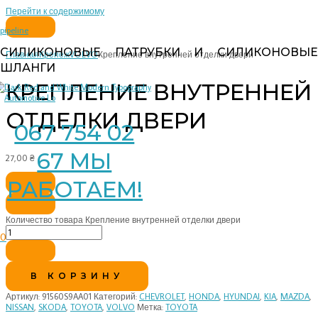
Перейти к содержимому
pipeline
СИЛИКОНОВЫЕ ПАТРУБКИ И СИЛИКОНОВЫЕ
Главная
Крепеж
VOLVO
Крепление внутренней отделки двери
ШЛАНГИ
КРЕПЛЕНИЕ ВНУТРЕННЕЙ
ОТДЕЛКИ ДВЕРИ
067 754 02
67 МЫ
27,00
₴
РАБОТАЕМ!
Количество товара Крепление внутренней отделки двери
0
В КОРЗИНУ
Артикул:
91560S9AA01
Категорий:
CHEVROLET
,
HONDA
,
HYUNDAI
,
KIA
,
MAZDA
,
NISSAN
,
SKODA
,
TOYOTA
,
VOLVO
Метка:
TOYOTA