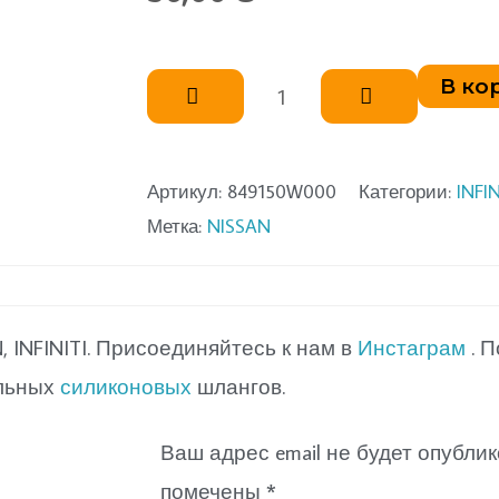
Количество
В ко
товара
Крепление
внутренней
Артикул:
849150W000
Категории:
INFIN
Метка:
NISSAN
обшивки
INFINITI. Присоединяйтесь к нам в
Инстаграм
. П
альных
силиконовых
шлангов.
Ваш адрес email не будет опублик
помечены
*