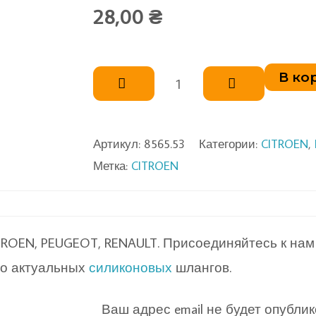
28,00
₴
Количество
В ко
товара
Крепление
панели
Артикул:
8565.53
Категории:
CITROEN
,
Метка:
CITROEN
защиты
моторного
отсека
ROEN, PEUGEOT, RENAULT. Присоединяйтесь к нам
но актуальных
силиконовых
шлангов.
Ваш адрес email не будет опублик