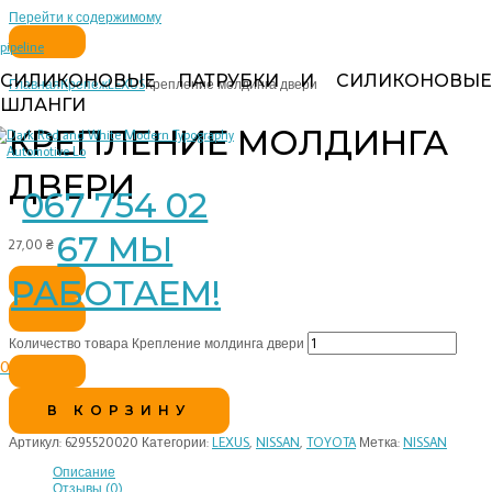
Перейти к содержимому
pipeline
СИЛИКОНОВЫЕ ПАТРУБКИ И СИЛИКОНОВЫЕ
Главная
Крепеж
LEXUS
Крепление молдинга двери
ШЛАНГИ
КРЕПЛЕНИЕ МОЛДИНГА
ДВЕРИ
067 754 02
67 МЫ
27,00
₴
РАБОТАЕМ!
Количество товара Крепление молдинга двери
0
В КОРЗИНУ
Артикул:
6295520020
Категории:
LEXUS
,
NISSAN
,
TOYOTA
Метка:
NISSAN
Описание
Отзывы (0)