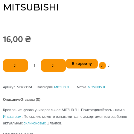
MITSUBISHI
16,00
₴
Количество
В корзину
товара
Крепление
кузова
универсальное
Артикул:
MB253964
Категория:
MITSUBISHI
Метка:
MITSUBISHI
MITSUBISHI
Описание
Отзывы (0)
Крепление кузова универсальное MITSUBISHI. Присоединяйтесь к нам в
Инстаграм
. По ссылке можете ознакомиться с ассортиментом особенно
актуальных
силиконовых
шлангов.