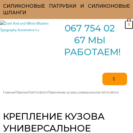
Перейти
СИЛИКОНОВЫЕ ПАТРУБКИ И СИЛИКОНОВЫЕ
к
ШЛАНГИ
содержимому
0
067 754 02
67 МЫ
РАБОТАЕМ!
Главная
Крепеж
MITSUBISHI
Крепление кузова универсальное MITSUBISHI
КРЕПЛЕНИЕ КУЗОВА
УНИВЕРСАЛЬНОЕ