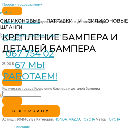
Перейти к содержимому
pipeline
СИЛИКОНОВЫЕ ПАТРУБКИ И СИЛИКОНОВЫЕ
Главная
Крепеж
HONDA
Крепление бампера и деталей бампера
ШЛАНГИ
КРЕПЛЕНИЕ БАМПЕРА И
ДЕТАЛЕЙ БАМПЕРА
067 754 02
67 МЫ
23,00
₴
РАБОТАЕМ!
Количество товара Крепление бампера и деталей бампера
0
В КОРЗИНУ
Артикул:
9046709139
Категории:
HONDA
,
MAZDA
,
TOYOTA
Метка:
TOYOTA
Описание