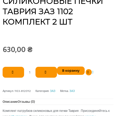
СИЛИКОНОВЫЕ ПЕЧКИ
ТАВРИЯ ЗАЗ 1102
КОМПЛЕКТ 2 ШТ
630,00
₴
Количество
В корзину
товара
Патрубки
силиконовые
печки
Артикул:
1103-8120112
Категория:
ЗАЗ
Метка:
ЗАЗ
Таврия
ЗАЗ
Описание
Отзывы (0)
1102
Комплект патрубков силиконовых для печки Таврия . Присоединяйтесь к
комплект