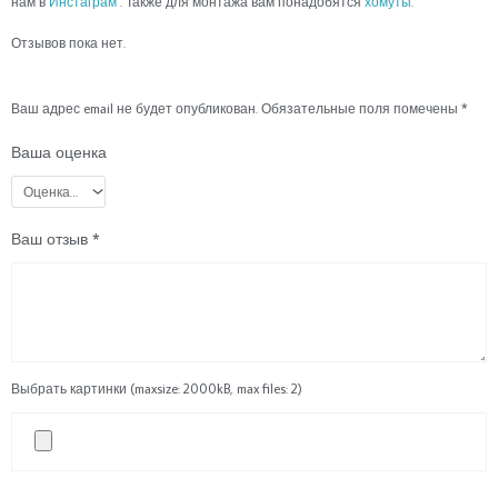
нам в
Инстаграм
. Также для монтажа вам понадобятся
хомуты
.
2
шт
Отзывов пока нет.
Ваш адрес email не будет опубликован.
Обязательные поля помечены
*
Ваша оценка
Ваш отзыв
*
Выбрать картинки (maxsize: 2000kB, max files: 2)