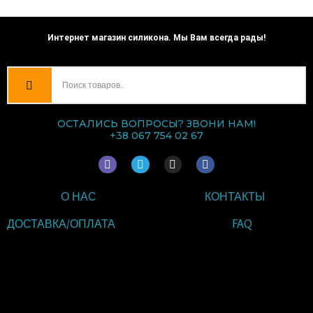
Интернет магазин силикона. Мы Вам всегда рады!
ОСТАЛИСЬ ВОПРОСЫ? ЗВОНИ НАМ!
+38 067 754 02 67
V
T
I
F
i
e
n
a
b
l
s
c
e
e
t
e
О НАС
КОНТАКТЫ
r
g
a
b
r
g
o
a
r
o
ДОСТАВКА/ОПЛАТА
FAQ
m
a
k
m
ВВЕДИТЕ ТЕКСТ
ЗАГОЛОВКА