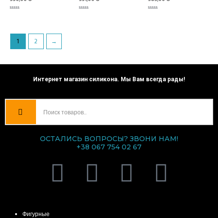
Оценка
Оценка
Оценка
0
0
0
из
из
из
5
5
5
1
2
→
Интернет магазин силикона. Мы Вам всегда рады!
ОСТАЛИСЬ ВОПРОСЫ? ЗВОНИ НАМ!
+38 067 754 02 67
V
T
I
F
i
e
n
a
КАТЕГОРИИ ТОВАРОВ
b
l
s
c
Фигурные