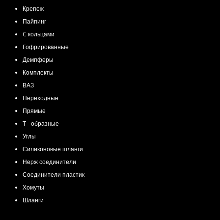
Крепеж
e
e
t
e
Пайпинг
C кольцами
r
g
a
b
Гофрированные
Демпферы
r
g
o
Комплекты
a
r
o
ВАЗ
Переходные
m
a
k
Прямые
Т - образные
m
Углы
Силиконовые шланги
Нерж соединители
Соединители пластик
Хомуты
Шланги