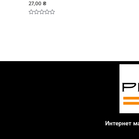
27,00
₴
Оценка
0
из
5
Интернет м