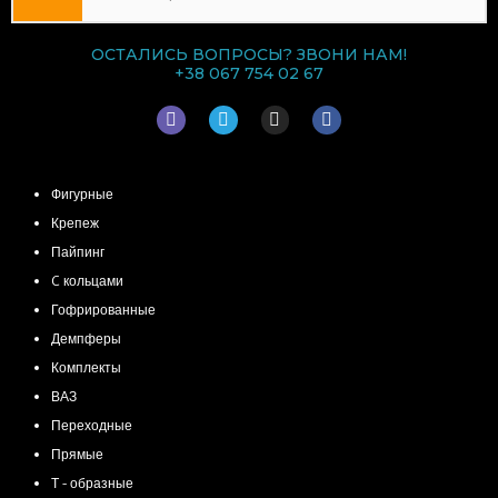
ОСТАЛИСЬ ВОПРОСЫ? ЗВОНИ НАМ!
+38 067 754 02 67
V
T
I
F
i
e
n
a
b
l
s
c
e
e
t
e
КАТЕГОРИИ ТОВАРОВ
r
g
a
b
r
g
o
Фигурные
a
r
o
Крепеж
m
a
k
m
Пайпинг
C кольцами
Гофрированные
Демпферы
Комплекты
ВАЗ
Переходные
Прямые
Т - образные