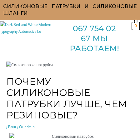
Перейти
СИЛИКОНОВЫЕ ПАТРУБКИ И СИЛИКОНОВЫЕ
к
ШЛАНГИ
содержимому
0
067 754 02
67 МЫ
РАБОТАЕМ!
ПОЧЕМУ
СИЛИКОНОВЫЕ
ПАТРУБКИ ЛУЧШЕ, ЧЕМ
РЕЗИНОВЫЕ?
/
Блог
/ От
admin