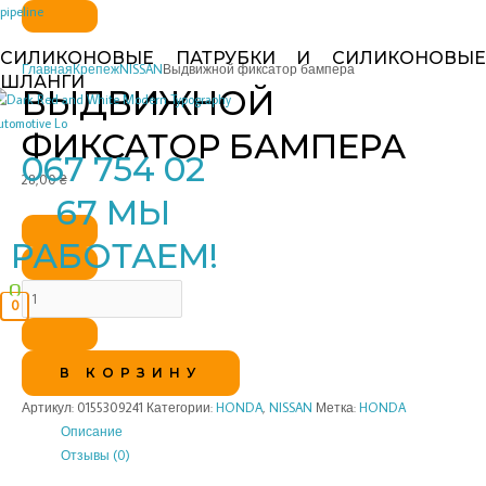
Перейти
Количество
pipeline
к
товара
СИЛИКОНОВЫЕ ПАТРУБКИ И СИЛИКОНОВЫЕ
содержимому
Выдвижной
Главная
Крепеж
NISSAN
Выдвижной фиксатор бампера
ШЛАНГИ
фиксатор
ВЫДВИЖНОЙ
бампера
ФИКСАТОР БАМПЕРА
067 754 02
28,00
₴
67 МЫ
РАБОТАЕМ!
0
В КОРЗИНУ
Артикул:
0155309241
Категории:
HONDA
,
NISSAN
Метка:
HONDA
Описание
Отзывы (0)