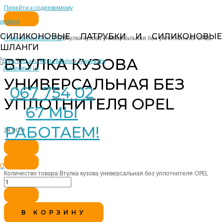
Перейти к содержимому
pipeline
СИЛИКОНОВЫЕ ПАТРУБКИ И СИЛИКОНОВЫЕ
Главная
Крепеж
OPEL
Втулка кузова универсальная без уплотнителя OPEL
ШЛАНГИ
ВТУЛКА КУЗОВА
УНИВЕРСАЛЬНАЯ БЕЗ
067 754 02
УПЛОТНИТЕЛЯ OPEL
67 МЫ
РАБОТАЕМ!
28,00
₴
0
Количество товара Втулка кузова универсальная без уплотнителя OPEL
В КОРЗИНУ