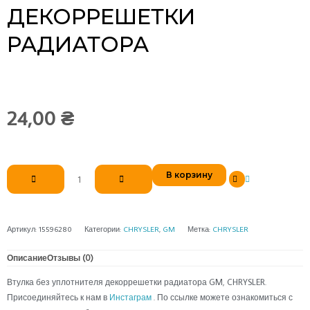
ДЕКОРРЕШЕТКИ
РАДИАТОРА
24,00
₴
Количество
В корзину
товара
Втулка
без
уплотнителя
Артикул:
15596280
Категории:
CHRYSLER
,
GM
Метка:
CHRYSLER
декоррешетки
радиатора
Описание
Отзывы (0)
Втулка без уплотнителя декоррешетки радиатора GM, CHRYSLER.
Присоединяйтесь к нам в
Инстаграм
. По ссылке можете ознакомиться с