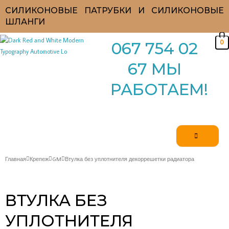
Перейти
СИЛИКОНОВЫЕ ПАТРУБКИ И СИЛИКОНОВЫЕ
к
ШЛАНГИ
содержимому
0
067 754 02
67 МЫ
РАБОТАЕМ!
Главная
Крепеж
GM
Втулка без уплотнителя декоррешетки радиатора
ВТУЛКА БЕЗ
УПЛОТНИТЕЛЯ