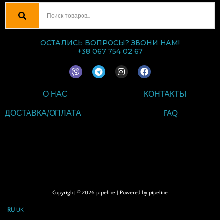
ОСТАЛИСЬ ВОПРОСЫ? ЗВОНИ НАМ!
+38 067 754 02 67
V
T
I
F
i
e
n
a
b
l
s
c
e
e
t
e
О НАС
КОНТАКТЫ
r
g
a
b
r
g
o
a
r
o
ДОСТАВКА/ОПЛАТА
FAQ
m
a
k
m
ВВЕДИТЕ ТЕКСТ
ЗАГОЛОВКА
Copyright © 2026 pipeline | Powered by pipeline
RU
UK