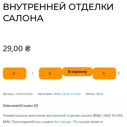
ВНУТРЕННЕЙ ОТДЕЛКИ
САЛОНА
29,00
₴
Количество
В корзину
товара
Универсальное
крепление
внутренней
Артикул:
51418224781
Категории:
BMW
,
LAND ROVER
Метка:
BMW
отделки
салона
Описание
Отзывы (0)
Универсальное крепление внутренней отделки салона BMW, LAND ROVER,
MINI. Присоединяйтесь к нам в
Инстаграм
. По ссылке можете