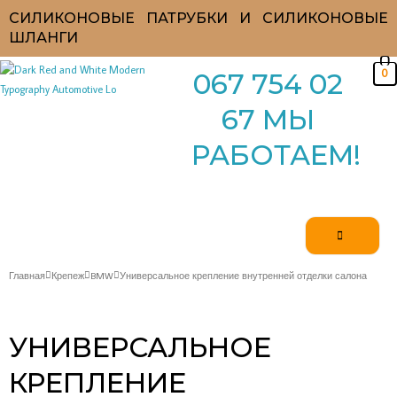
Перейти
СИЛИКОНОВЫЕ ПАТРУБКИ И СИЛИКОНОВЫЕ
к
ШЛАНГИ
содержимому
0
067 754 02
67 МЫ
РАБОТАЕМ!
Главная
Крепеж
BMW
Универсальное крепление внутренней отделки салона
УНИВЕРСАЛЬНОЕ
КРЕПЛЕНИЕ