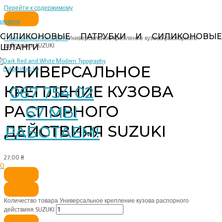
Перейти к содержимому
pipeline
СИЛИКОНОВЫЕ ПАТРУБКИ И СИЛИКОНОВЫЕ
Главная
Крепеж
SUZUKI
Универсальное крепление кузова распорного
действияя SUZUKI
ШЛАНГИ
УНИВЕРСАЛЬНОЕ
КРЕПЛЕНИЕ КУЗОВА
067 754 02
РАСПОРНОГО
67 МЫ
ДЕЙСТВИЯЯ SUZUKI
РАБОТАЕМ!
27,00
₴
0
Количество товара Универсальное крепление кузова распорного
действияя SUZUKI