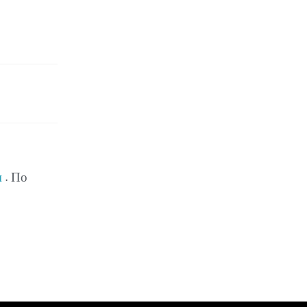
м
. По