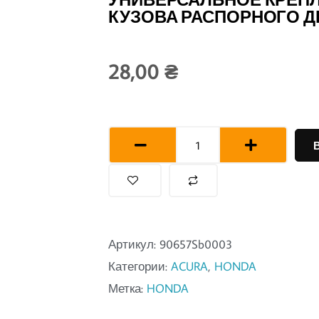
КУЗОВА РАСПОРНОГО 
28,00
₴
Количество
товара
Универсальное
крепление
кузова
Артикул:
90657Sb0003
распорного
Категории:
ACURA
,
HONDA
действия
Метка:
HONDA