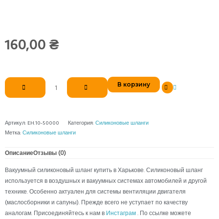
160,00
₴
Количество
В корзину
товара
Шланг
силиконовый
вакуумный
Артикул:
EH.10-50000
Категория:
Силиконовые шланги
д
Метка:
Силиконовые шланги
10
Описание
Отзывы (0)
Вакуумный силиконовый шланг купить в Харькове. Силиконовый шланг
используется в воздушных и вакуумных системах автомобилей и другой
технике. Особенно актуален для системы вентиляции двигателя
(маслосборники и сапуны). Прежде всего не уступает по качеству
аналогам. Присоединяйтесь к нам в
Инстаграм
. По ссылке можете