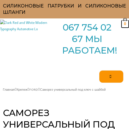
Перейти
СИЛИКОНОВЫЕ ПАТРУБКИ И СИЛИКОНОВЫЕ
к
ШЛАНГИ
содержимому
0
067 754 02
67 МЫ
РАБОТАЕМ!
Главная
Крепеж
FORD
Саморез универсальный под ключ с шайбой
САМОРЕЗ
УНИВЕРСАЛЬНЫЙ ПОД