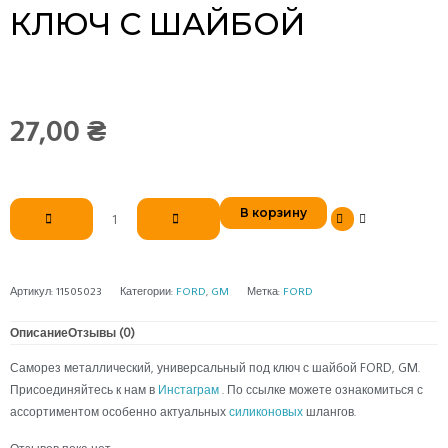
КЛЮЧ С ШАЙБОЙ
27,00
₴
Количество
В корзину
товара
Саморез
универсальный
под
Артикул:
11505023
Категории:
FORD
,
GM
Метка:
FORD
ключ
с
Описание
Отзывы (0)
шайбой
Саморез металлический, универсальный под ключ с шайбой FORD, GM.
Присоединяйтесь к нам в
Инстаграм
. По ссылке можете ознакомиться с
ассортиментом особенно актуальных
силиконовых
шлангов.