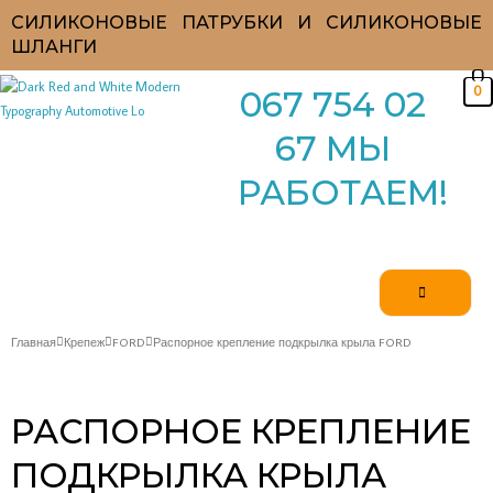
Перейти
СИЛИКОНОВЫЕ ПАТРУБКИ И СИЛИКОНОВЫЕ
к
ШЛАНГИ
содержимому
0
067 754 02
67 МЫ
РАБОТАЕМ!
Главная
Крепеж
FORD
Распорное крепление подкрылка крыла FORD
РАСПОРНОЕ КРЕПЛЕНИЕ
ПОДКРЫЛКА КРЫЛА