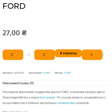
FORD
27,00
₴
Количество
В корзину
товара
Распорное
крепление
подкрылка
Артикул:
1007932
Категория:
FORD
Метка:
FORD
крыла
FORD
Описание
Отзывы (0)
Распорное крепление подкрылка крыла FORD, в наличии разные цвета.
Присоединяйтесь к нам в
Инстаграм
. По ссылке можете ознакомиться с
ассортиментом особенно актуальных
силиконовых
шлангов.