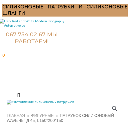
Перейти
к
СИЛИКОНОВЫЕ ПАТРУБКИ И СИЛИКОНОВЫЕ
содержимому
ШЛАНГИ
067 754 02 67 МЫ
РАБОТАЕМ!
0
Количество
товара
Патрубок
силиконовый
Wave
45°
д
45;
L150*200*150
ГЛАВНАЯ
ФИГУРНЫЕ
ПАТРУБОК СИЛИКОНОВЫЙ
WAVE 45° Д 45; L150*200*150