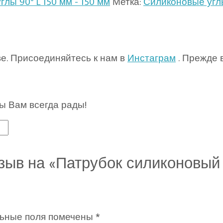
лы 90° L 150 мм - 150 мм
Метка:
Силиконовые угл
ве. Присоединяйтесь к нам в
Инстаграм
. Прежде 
ы Вам всегда рады!
зыв на «Патрубок силиконовый 
ьные поля помечены
*