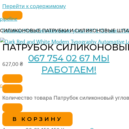
Перейти к содержимому
pipeline
Главная
Углы
Силиконовые углы 90° L 150 мм - 15
СИЛИКОНОВЫЕ ПАТРУБКИ И СИЛИКОНОВЫЕ ШЛА
ПАТРУБОК СИЛИКОНОВЫЙ У
067 754 02 67 МЫ
627,00
₴
РАБОТАЕМ!
0
Количество товара Патрубок силиконовый углово
В КОРЗИНУ