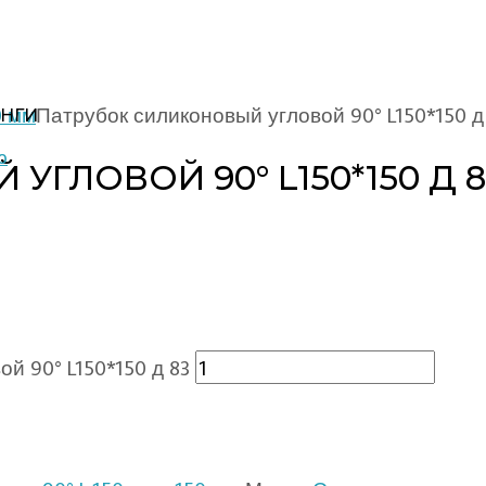
0 мм
Патрубок силиконовый угловой 90° L150*150 д
НГИ
ГЛОВОЙ 90° L150*150 Д 8
й 90° L150*150 д 83