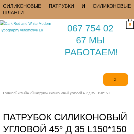
Перейти
СИЛИКОНОВЫЕ ПАТРУБКИ И СИЛИКОНОВЫЕ
к
ШЛАНГИ
содержимому
0
067 754 02
67 МЫ
РАБОТАЕМ!
Главная
Углы
45°
Патрубок силиконовый угловой 45° д 35 L150*150
ПАТРУБОК СИЛИКОНОВЫЙ
УГЛОВОЙ 45° Д 35 L150*150