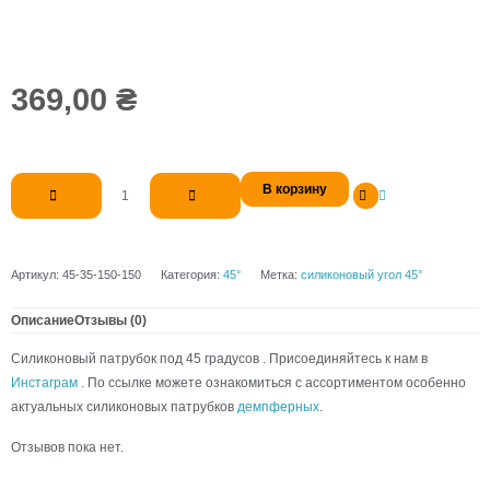
369,00
₴
Количество
В корзину
товара
Патрубок
силиконовый
угловой
Артикул:
45-35-150-150
Категория:
45°
Метка:
силиконовый угол 45°
45°
д
Описание
Отзывы (0)
35
Силиконовый патрубок под 45 градусов . Присоединяйтесь к нам в
L150*150
Инстаграм
. По ссылке можете ознакомиться с ассортиментом особенно
актуальных силиконовых патрубков
демпферных
.
Отзывов пока нет.