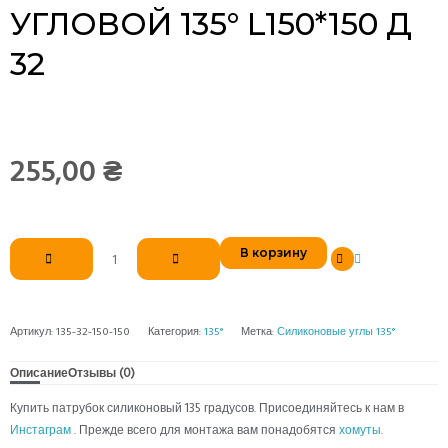
УГЛОВОЙ 135° L150*150 Д
32
255,00
₴
Количество
В корзину
товара
Патрубок
силиконовый
угловой
Артикул:
135-32-150-150
Категория:
135°
Метка:
Силиконовые углы 135°
135°
L150*150
Описание
Отзывы (0)
д
Купить патрубок силиконовый 135 градусов. Присоединяйтесь к нам в
32
Инстаграм
. Прежде всего для монтажа вам понадобятся
хомуты
.