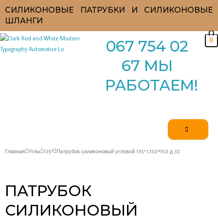
Перейти
СИЛИКОНОВЫЕ ПАТРУБКИ И СИЛИКОНОВЫЕ
к
ШЛАНГИ
содержимому
0
067 754 02
67 МЫ
РАБОТАЕМ!
Главная
Углы
135°
Патрубок силиконовый угловой 135° L150*150 д 32
ПАТРУБОК
СИЛИКОНОВЫЙ