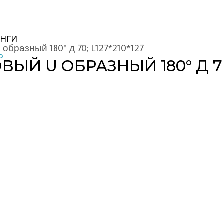
НГИ
бразный 180° д 70; L127*210*127
Й U ОБРАЗНЫЙ 180° Д 70; 