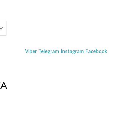
Viber
Telegram
Instagram
Facebook
КА
Copyright © 2026 pipeline | Powered by pipeline