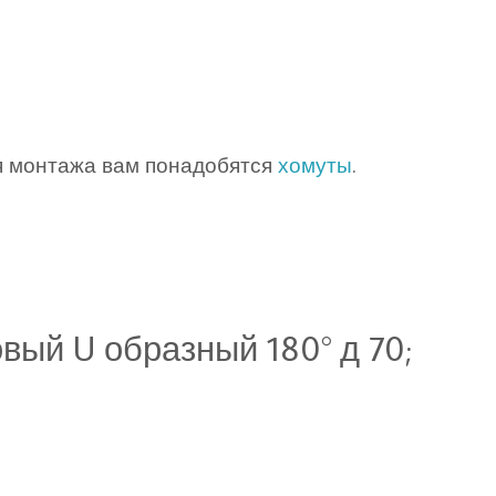
я монтажа вам понадобятся
хомуты
.
вый U образный 180° д 70;