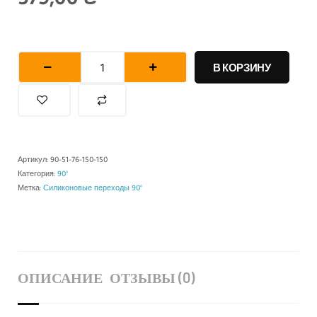
Количество
товара
В КОРЗИНУ
Патрубок
силиконовый
с
переходом,
угол
Артикул:
90-51-76-150-150
90°
Категория:
90°
L150*150
Метка:
Силиконовые переходы 90°
д
51*76
ОПИСАНИЕ
ОТЗЫВЫ (0)