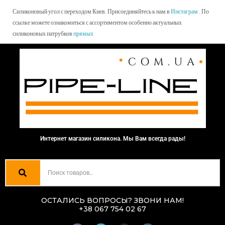
Силиконовый угол с переходом Киев. Присоединяйтесь к нам в
Инстаграм
. По
ссылке можете ознакомиться с ассортиментом особенно актуальных
силиконовых патрубков
прямых
Интернет магазин силикона. Мы Вам всегда рады!
ОСТАЛИСЬ ВОПРОСЫ? ЗВОНИ НАМ!
+38 067 754 02 67
V
T
I
F