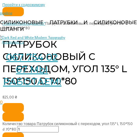
Перейти к содержимому
pipeline
СИЛИКОНОВЫЕ ПАТРУБКИ И СИЛИКОНОВЫЕ
Главная
Переходные
135°
Патрубок силиконовый с переходом, угол 135° L
150*150 d 70*80
ШЛАНГИ
ПАТРУБОК
СИЛИКОНОВЫЙ С
067 754 02
ПЕРЕХОДОМ, УГОЛ 135° L
67 МЫ
150*150 D 70*80
РАБОТАЕМ!
825,00
₴
0
Количество товара Патрубок силиконовый с переходом, угол 135° L 150*150
d 70*80