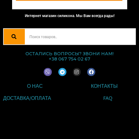
Интернет магазин силикона. Мы Вам всегда рады!
ОСТАЛИСЬ ВОПРОСЫ? ЗВОНИ НАМ!
+38 067 754 02 67
V
T
I
F
i
e
n
a
b
l
s
c
e
e
t
e
О НАС
КОНТАКТЫ
r
g
a
b
r
g
o
a
r
o
ДОСТАВКА/ОПЛАТА
FAQ
m
a
k
m
ВВЕДИТЕ ТЕКСТ
ЗАГОЛОВКА