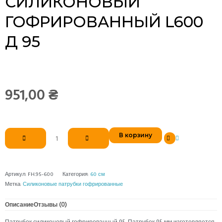
СИЛИКОНОВЫЙ
ГОФРИРОВАННЫЙ L600
Д 95
951,00
₴
Количество
В корзину
товара
Патрубок
силиконовый
гофрированный
Артикул:
FH.95-600
Категория:
60 см
L600
Метка:
Силиконовые патрубки гофрированные
д
95
Описание
Отзывы (0)
Патрубок силиконовый гофрированный 95. Патрубок 95 мм изготовляется