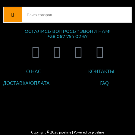
ОСТАЛИСЬ ВОПРОСЫ? ЗВОНИ НАМ!
+38 067 754 02 67
V
T
I
F
i
e
n
a
О НАС
КОНТАКТЫ
b
l
s
c
ДОСТАВКА/ОПЛАТА
FAQ
e
e
t
e
ВВЕДИТЕ ТЕКСТ
r
g
a
b
ЗАГОЛОВКА
r
g
o
Copyright © 2026 pipeline | Powered by pipeline