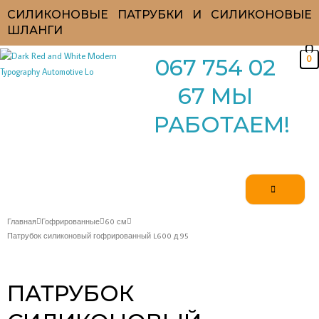
Перейти
СИЛИКОНОВЫЕ ПАТРУБКИ И СИЛИКОНОВЫЕ
к
ШЛАНГИ
содержимому
0
067 754 02
67 МЫ
РАБОТАЕМ!
Главная
Гофрированные
60 см
Патрубок силиконовый гофрированный L600 д 95
ПАТРУБОК